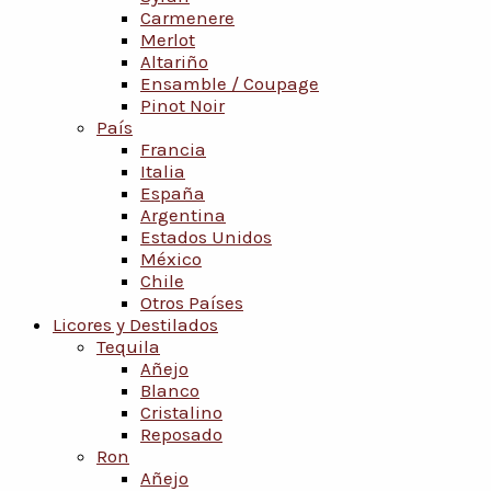
Carmenere
Merlot
Altariño
Ensamble / Coupage
Pinot Noir
País
Francia
Italia
España
Argentina
Estados Unidos
México
Chile
Otros Países
Licores y Destilados
Tequila
Añejo
Blanco
Cristalino
Reposado
Ron
Añejo