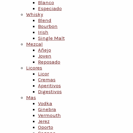
Blanco
Especiado
Whisky
Blend
Bourbon
Irish
Single Malt
Mezcal
Añejo
Joven
Reposado
Licores
Licor
Cremas
Aperitivos
Digestivos
Mas
Vodka
Ginebra
Vermouth
Jerez
Oporto