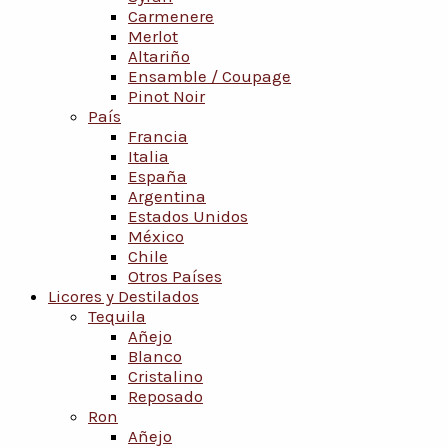
Carmenere
Merlot
Altariño
Ensamble / Coupage
Pinot Noir
País
Francia
Italia
España
Argentina
Estados Unidos
México
Chile
Otros Países
Licores y Destilados
Tequila
Añejo
Blanco
Cristalino
Reposado
Ron
Añejo