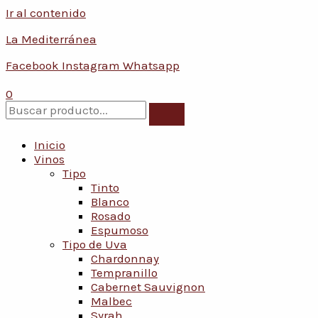
Ir al contenido
Conoce nuestras promociones y servicios
La Mediterránea
Facebook
Instagram
Whatsapp
0
Inicio
Vinos
Tipo
Tinto
Blanco
Rosado
Espumoso
Tipo de Uva
Chardonnay
Tempranillo
Cabernet Sauvignon
Malbec
Syrah