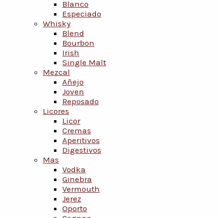
Blanco
Especiado
Whisky
Blend
Bourbon
Irish
Single Malt
Mezcal
Añejo
Joven
Reposado
Licores
Licor
Cremas
Aperitivos
Digestivos
Mas
Vodka
Ginebra
Vermouth
Jerez
Oporto