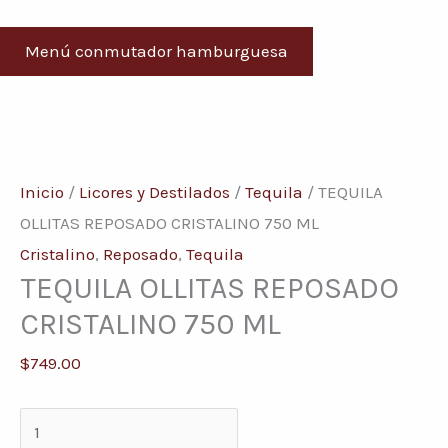
Menú conmutador hamburguesa
TEQUILA
OLLITAS
Inicio
/
Licores y Destilados
/
Tequila
/ TEQUILA
REPOSADO
OLLITAS REPOSADO CRISTALINO 750 ML
CRISTALINO
Cristalino
,
Reposado
,
Tequila
TEQUILA OLLITAS REPOSADO
750
ML
CRISTALINO 750 ML
cantidad
$
749.00