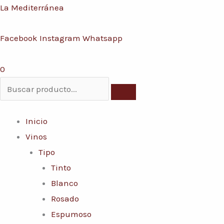
Ir
Menú
La Mediterránea
Conoce nuestras promociones y servicios
al
Facebook
Instagram
Whatsapp
contenido
0
Inicio
Vinos
Tipo
Tinto
Blanco
Rosado
Espumoso