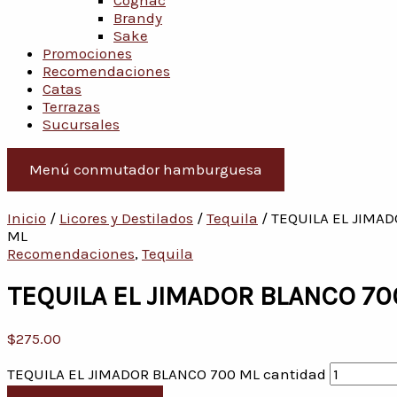
Cognac
Brandy
Sake
Promociones
Recomendaciones
Catas
Terrazas
Sucursales
Menú conmutador hamburguesa
Inicio
/
Licores y Destilados
/
Tequila
/ TEQUILA EL JIMA
ML
Recomendaciones
,
Tequila
TEQUILA EL JIMADOR BLANCO 70
$
275.00
TEQUILA EL JIMADOR BLANCO 700 ML cantidad