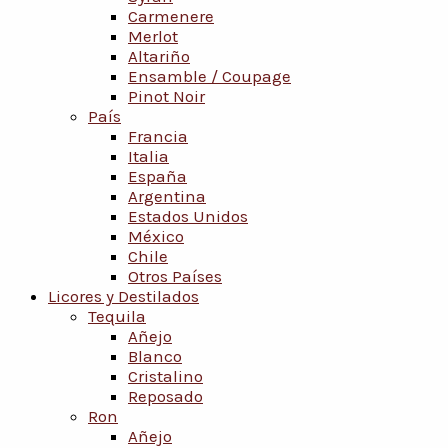
Carmenere
Merlot
Altariño
Ensamble / Coupage
Pinot Noir
País
Francia
Italia
España
Argentina
Estados Unidos
México
Chile
Otros Países
Licores y Destilados
Tequila
Añejo
Blanco
Cristalino
Reposado
Ron
Añejo