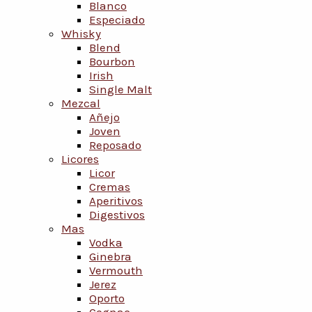
Blanco
Especiado
Whisky
Blend
Bourbon
Irish
Single Malt
Mezcal
Añejo
Joven
Reposado
Licores
Licor
Cremas
Aperitivos
Digestivos
Mas
Vodka
Ginebra
Vermouth
Jerez
Oporto