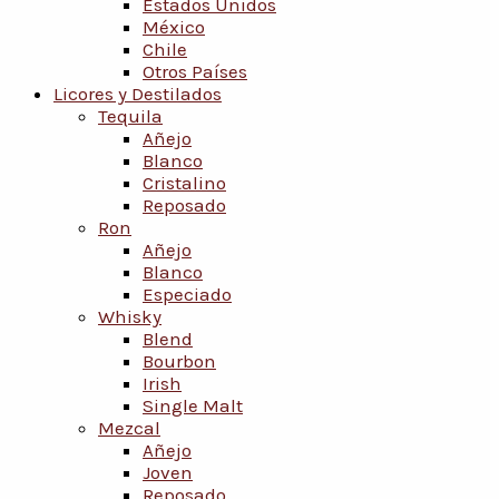
Estados Unidos
México
Chile
Otros Países
Licores y Destilados
Tequila
Añejo
Blanco
Cristalino
Reposado
Ron
Añejo
Blanco
Especiado
Whisky
Blend
Bourbon
Irish
Single Malt
Mezcal
Añejo
Joven
Reposado