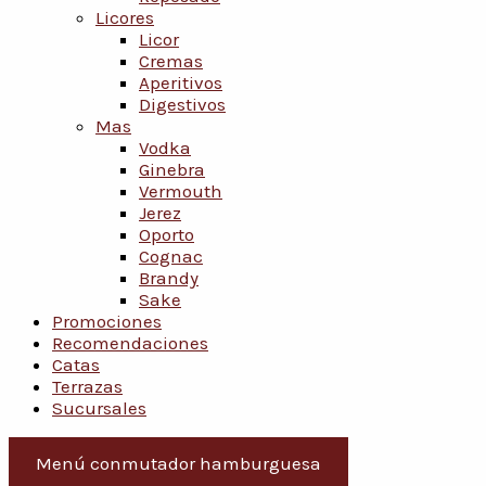
Licores
Licor
Cremas
Aperitivos
Digestivos
Mas
Vodka
Ginebra
Vermouth
Jerez
Oporto
Cognac
Brandy
Sake
Promociones
Recomendaciones
Catas
Terrazas
Sucursales
Menú conmutador hamburguesa