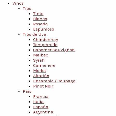
Vinos
Tipo
Tinto
Blanco
Rosado
Espumoso
Tipo de Uva
Chardonnay
Tempranillo
Cabernet Sauvignon
Malbec
Syrah
Carmenere
Merlot
Altariño
Ensamble / Coupage
Pinot Noir
País
Francia
Italia
España
Argentina