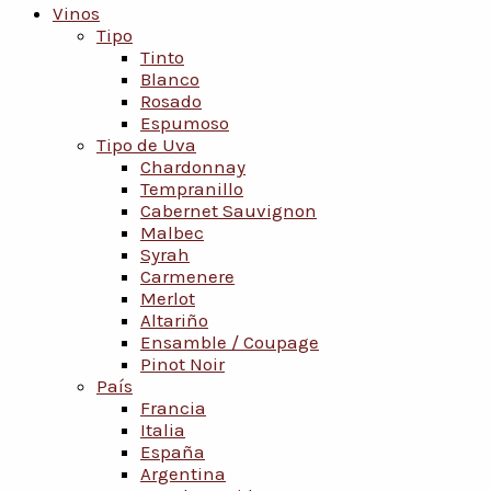
Vinos
Tipo
Tinto
Blanco
Rosado
Espumoso
Tipo de Uva
Chardonnay
Tempranillo
Cabernet Sauvignon
Malbec
Syrah
Carmenere
Merlot
Altariño
Ensamble / Coupage
Pinot Noir
País
Francia
Italia
España
Argentina