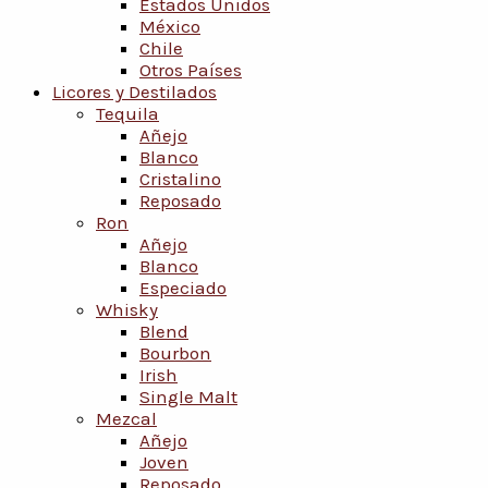
Estados Unidos
México
Chile
Otros Países
Licores y Destilados
Tequila
Añejo
Blanco
Cristalino
Reposado
Ron
Añejo
Blanco
Especiado
Whisky
Blend
Bourbon
Irish
Single Malt
Mezcal
Añejo
Joven
Reposado