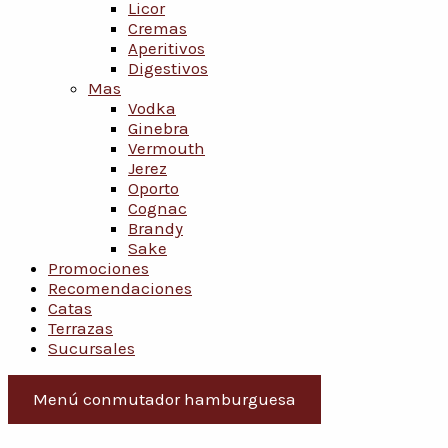
Licor
Cremas
Aperitivos
Digestivos
Mas
Vodka
Ginebra
Vermouth
Jerez
Oporto
Cognac
Brandy
Sake
Promociones
Recomendaciones
Catas
Terrazas
Sucursales
Menú conmutador hamburguesa