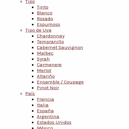
Tipo
Tinto
Blanco
Rosado
Espumoso
Tipo de Uva
Chardonnay
Tempranillo
Cabernet Sauvignon
Malbec
Syrah
Carmenere
Merlot
Altariño
Ensamble / Coupage
Pinot Noir
País
Francia
Italia
España
Argentina
Estados Unidos
México