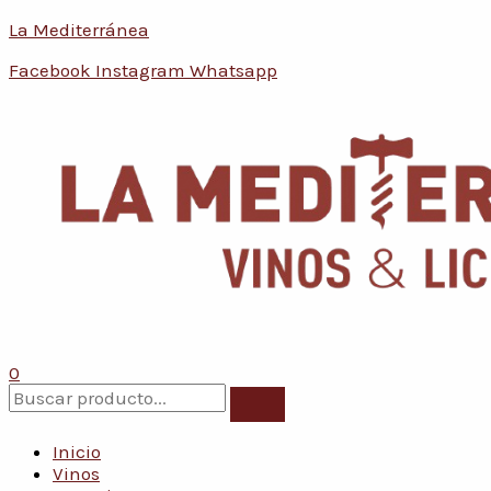
Ir
MARTINI
Menú
La Mediterránea
al
ROSSO
contenido
750
Facebook
Instagram
Whatsapp
ML
cantidad
0
Inicio
Vinos