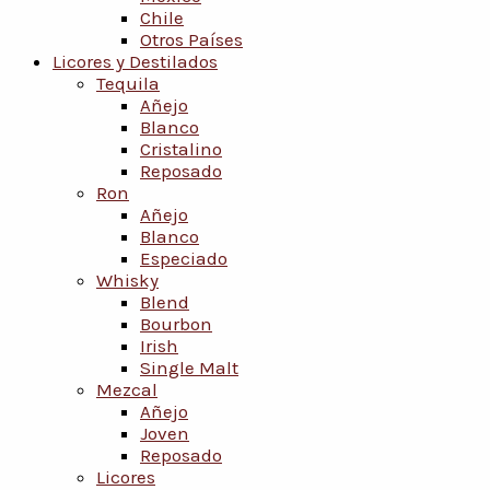
Chile
Otros Países
Licores y Destilados
Tequila
Añejo
Blanco
Cristalino
Reposado
Ron
Añejo
Blanco
Especiado
Whisky
Blend
Bourbon
Irish
Single Malt
Mezcal
Añejo
Joven
Reposado
Licores