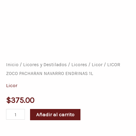
LICOR
ZOCO
PACHARAN
Inicio
/
Licores y Destilados
/
Licores
/
Licor
/ LICOR
NAVARRO
ZOCO PACHARAN NAVARRO ENDRINAS 1L
ENDRINAS
Licor
1L
$
375.00
cantidad
Añadir al carrito