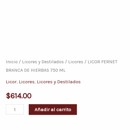
LICOR
FERNET
BRANCA
Inicio
/
Licores y Destilados
/
Licores
/ LICOR FERNET
DE
BRANCA DE HIERBAS 750 ML
HIERBAS
Licor
,
Licores
,
Licores y Destilados
750
$
614.00
ML
cantidad
Añadir al carrito