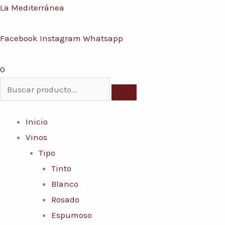
Ir
Menú
La Mediterránea
Conoce nuestras promociones y servicios
al
Facebook
Instagram
Whatsapp
contenido
0
Inicio
Vinos
Tipo
Tinto
Blanco
Rosado
Espumoso