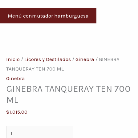
Menú conmutador hamburguesa
GINEBRA
TANQUERAY
Inicio
/
Licores y Destilados
/
Ginebra
/ GINEBRA
TEN
TANQUERAY TEN 700 ML
700
Ginebra
GINEBRA TANQUERAY TEN 700
ML
cantidad
ML
$
1,015.00