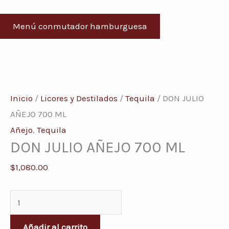
Menú conmutador hamburguesa
DON
JULIO
Inicio
/
Licores y Destilados
/
Tequila
/ DON JULIO
AÑEJO
AÑEJO 700 ML
700
Añejo
,
Tequila
DON JULIO AÑEJO 700 ML
ML
cantidad
$
1,080.00
Añadir al carrito