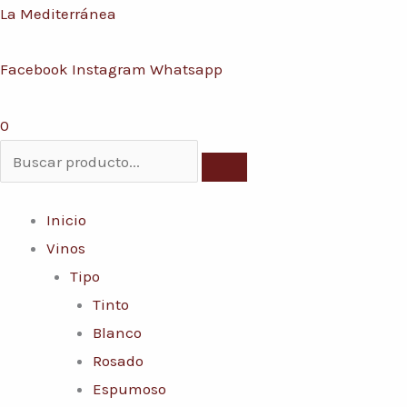
Ir
Menú
La Mediterránea
Conoce nuestras promociones y servicios
al
Facebook
Instagram
Whatsapp
contenido
0
Inicio
Vinos
Tipo
Tinto
Blanco
Rosado
Espumoso