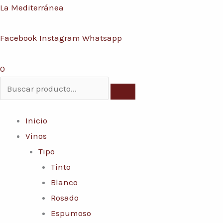
Ir
Menú
La Mediterránea
al
Facebook
Instagram
Whatsapp
contenido
0
Inicio
Vinos
Tipo
Tinto
Blanco
Rosado
Espumoso