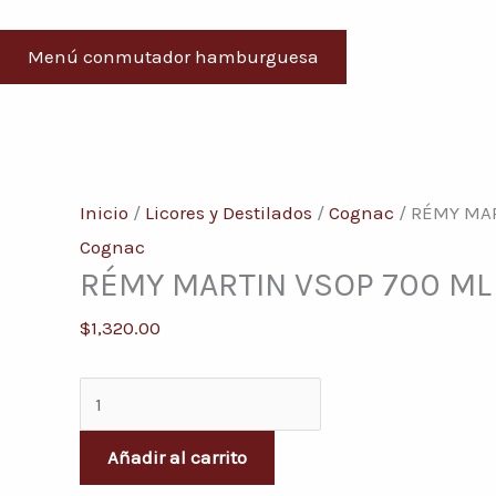
Menú conmutador hamburguesa
RÉMY
MARTIN
Inicio
/
Licores y Destilados
/
Cognac
/ RÉMY MAR
VSOP
Cognac
RÉMY MARTIN VSOP 700 ML
700
ML
$
1,320.00
cantidad
Añadir al carrito